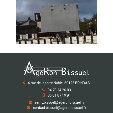
6 rue de la terre Noble, 69126 BRINDAS
04 78 34 26 83
06 01 07 19 91
remy.bissuel@ageronbissuel.fr
contact.bissuel@ageronbissuel.fr