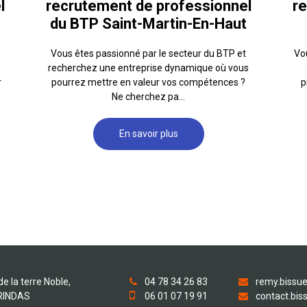
l
recrutement de professionnel
re
du BTP Saint-Martin-En-Haut
Vous êtes passionné par le secteur du BTP et
Vou
recherchez une entreprise dynamique où vous
r
pourrez mettre en valeur vos compétences ?
p
Ne cherchez pa...
En savoir plus
de la terre Noble,
04 78 34 26 83
remy.bissue
RINDAS
06 01 07 19 91
contact.bis